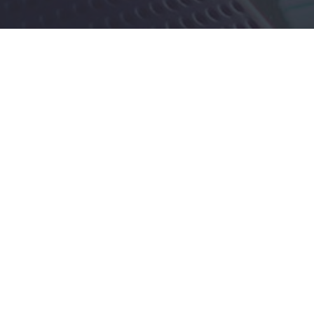
Rechtliche Informationen
Impressum
|
Datenschutzerklärung
|
Online Check-In
|
Service
|
AGB
|
Blacklisted Airlines
|
Barrierefreiheitserklärung