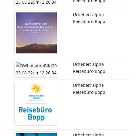
Reisebüro Bopp
Urheber: alpha
Reisebüro Bopp
Urheber: alpha
Reisebüro Bopp
Urheber: alpha
Reisebüro Bopp
Urheber: alpha