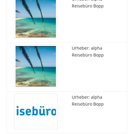
Reisebüro Bopp
Urheber: alpha
Reisebüro Bopp
Urheber: alpha
Reisebüro Bopp