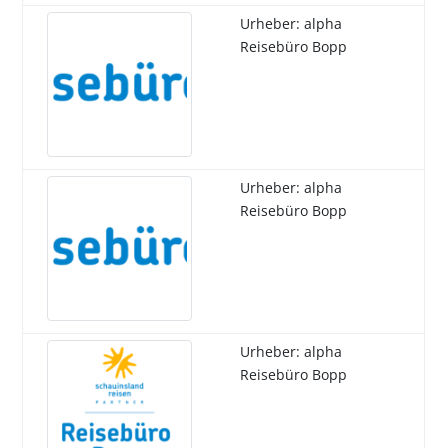
Urheber: alpha
Reisebüro Bopp
Urheber: alpha
Reisebüro Bopp
Urheber: alpha
Reisebüro Bopp