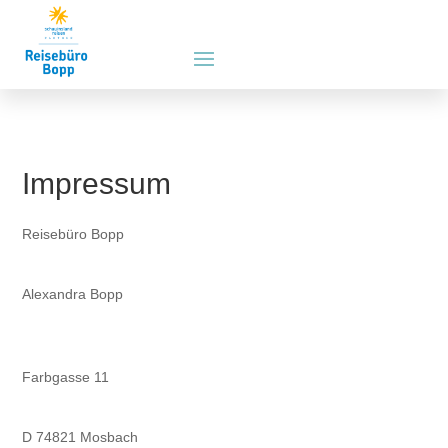
Impressum
Reisebüro Bopp
Alexandra Bopp
Farbgasse 11
D 74821 Mosbach