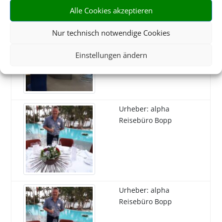
Alle Cookies akzeptieren
Urheber: alpha
Nur technisch notwendige Cookies
Reisebüro Bopp
Einstellungen ändern
Urheber: alpha
Reisebüro Bopp
Urheber: alpha
Reisebüro Bopp