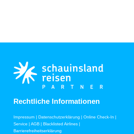
Rechtliche Informationen
Impressum
|
Datenschutzerklärung
|
Online Check-In
|
Service
|
AGB
|
Blacklisted Airlines
|
Barrierefreiheitserklärung