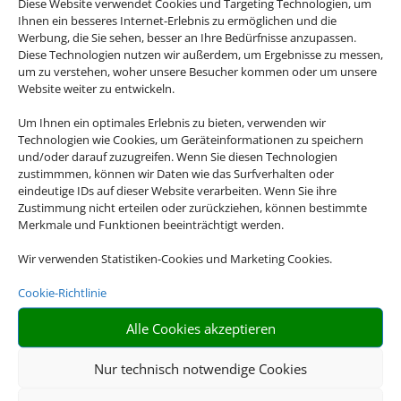
Diese Website verwendet Cookies und Targeting Technologien, um
Ihnen ein besseres Internet-Erlebnis zu ermöglichen und die
06261/938400
Werbung, die Sie sehen, besser an Ihre Bedürfnisse anzupassen.
Diese Technologien nutzen wir außerdem, um Ergebnisse zu messen,
um zu verstehen, woher unsere Besucher kommen oder um unsere
Website weiter zu entwickeln.
Um Ihnen ein optimales Erlebnis zu bieten, verwenden wir
Technologien wie Cookies, um Geräteinformationen zu speichern
und/oder darauf zuzugreifen. Wenn Sie diesen Technologien
zustimmmen, können wir Daten wie das Surfverhalten oder
eindeutige IDs auf dieser Website verarbeiten. Wenn Sie ihre
Schreiben Sie uns eine Email
Zustimmung nicht erteilen oder zurückziehen, können bestimmte
Merkmale und Funktionen beeinträchtigt werden.
info@reisebuero-bopp.de
Wir verwenden Statistiken-Cookies und Marketing Cookies.
Cookie-Richtlinie
Terminbuchung
Alle Cookies akzeptieren
Nur technisch notwendige Cookies